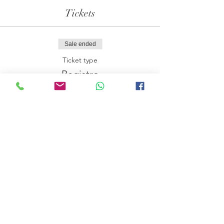
Tickets
Sale ended
Ticket type
Registro
More info
Price
€350.00
Share this event